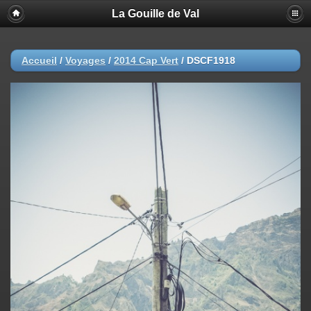
La Gouille de Val
Accueil
/
Voyages
/
2014 Cap Vert
/
DSCF1918