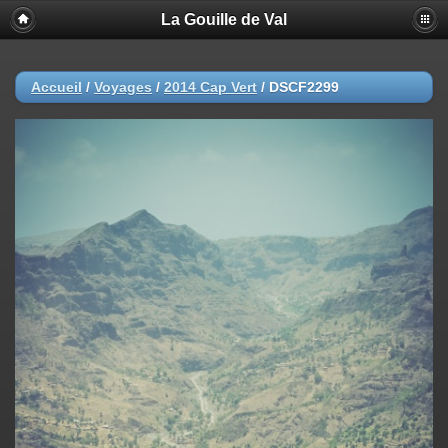
La Gouille de Val
Accueil
/
Voyages
/
2014 Cap Vert
/
DSCF2299